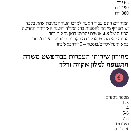
ים הינם עבור הסעה למרכז העיר לכתובת אחת בלבד
ריף מיוחד להסעות בחג המולד והשנה האזרחית החדשה
תבצע בואן גדול ומרווח
י מרגיט או לבודה בקרבת הדנובה – 5 יורו/כיוון
/ילדים/בוסטר – 5 יורו/כסא/כיוון
רון שירותי העברות בבודפשט משדה
פה למלון אקווה ורלד
נוסעים
ס
וס