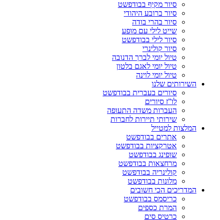
סיור מקיף בבודפשט
סיור ברובע היהודי
סיור בהרי בודה
שייט לילי עם מופע
סיור לילי בבודפשט
סיור קולינרי
טיול יומי לברך הדנובה
טיול יומי לאגם בלטון
טיול יומי לוינה
השירותים שלנו
סיורים בעברית בבודפשט
לו”ז סיורים
העברות משדה התעופה
שירותי תיירות לחברות
המלצות למטייל
אתרים בבודפשט
אטרקציות בבודפשט
שופינג בבודפשט
מרחצאות בבודפשט
קולינריה בבודפשט
מלונות בבודפשט
המדריכים הכי חשובים
כריסמס בבודפשט
המרת כספים
כרטיס סים