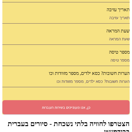
 עזיבה
המראה
טיסה
 חשובות? כסא ילדים, מספר מזוודות וכו
פו לחוויה בלתי נשכחת - סיורים בעברית
דפשט