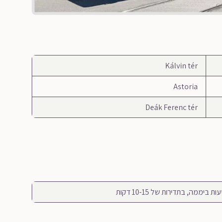
Kálvin tér
Astoria
Deák Ferenc tér