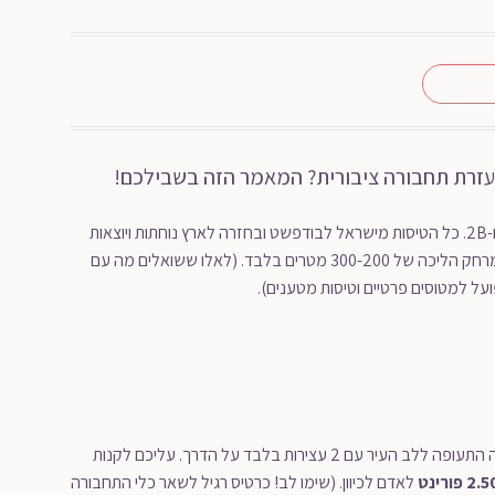
עזרת תחבורה ציבורית? המאמר הזה בשבילכם!
שדה התעופה הבינלאומי של בודפשט מחולק ל-2 טרמינלים, טרמינל 2A ו-2B. כל הטיסות מישראל לבודפשט ובחזרה לארץ נוחתות ויוצאות
מטרמינל 2B .לידיעתכם, שני הטרמינלים נמצאים צמוד אחד ליד השני, במרחק הליכה של 300-200 מטרים בלבד. (לאלו ששואלים מה עם
הקו המומלץ מבין שני קווי האוטובוסים הינו קו 100E, מדובר בקו ישיר משדה התעופה ללב העיר עם 2 עצירות בלבד על הדרך. עליכם לקנות
2 פורינט
לאדם לכיוון. (שימו לב! כרטיס רגיל לשאר כלי התחבורה