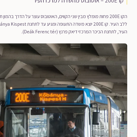
קו 200E – אוטובוס מהשדה למרכז העיר
הקו 200E פחות מומלץ מבין שני הקווים, האוטובוס עוצר על הדרך בה
העיר, לתחנת הכיכר המרכזי דיאק פרנץ (Deák Ferenc tér).