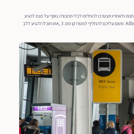
מון תחנות ולאחריו תצטרכו להחליפו לכלי תחבורה נוסף על מנת להגיע
ללב העיר. קו 200E יוצא משדה התעופה ומגיע עד לתחנת Kőbánya Kispest. משם עליכם להחליף למטרו קו מס. 3 ,אתו תוכלו להגיע ללב