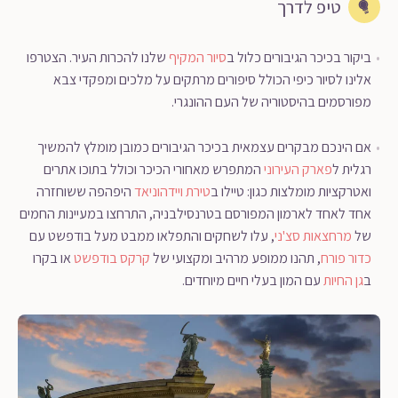
טיפ לדרך
ביקור בכיכר הגיבורים כלול ב
סיור המקיף
שלנו להכרות העיר. הצטרפו
אלינו לסיור כיפי הכולל סיפורים מרתקים על מלכים ומפקדי צבא
מפורסמים בהיסטוריה של העם ההונגרי.
אם הינכם מבקרים עצמאית בכיכר הגיבורים כמובן מומלץ להמשיך
רגלית ל
פארק העירוני
המתפרש מאחורי הכיכר וכולל בתוכו אתרים
ואטרקציות מומלצות כגון: טיילו ב
טירת ויידהוניאד
היפהפה ששוחזרה
אחד לאחד לארמון המפורסם בטרנסילבניה, התרחצו במעיינות החמים
של
מרחצאות סצ'ני
, עלו לשחקים והתפלאו ממבט מעל בודפשט עם
כדור פורח
, תהנו ממופע מרהיב ומקצועי של
קרקס בודפשט
או בקרו
ב
גן החיות
עם המון בעלי חיים מיוחדים.