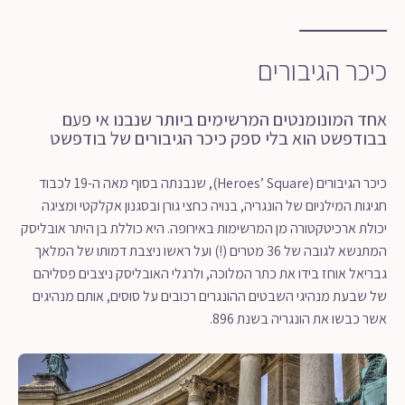
כיכר הגיבורים
אחד המונומנטים המרשימים ביותר שנבנו אי פעם
בבודפשט הוא בלי ספק כיכר הגיבורים של בודפשט
כיכר הגיבורים (Heroes’ Square), שנבנתה בסוף מאה ה-19 לכבוד
חגיגות המילניום של הונגריה, בנויה כחצי גורן ובסגנון אקלקטי ומציגה
יכולת ארכיטקטורה מן המרשימות באירופה. היא כוללת בן היתר אובליסק
המתנשא לגובה של 36 מטרים (!) ועל ראשו ניצבת דמותו של המלאך
גבריאל אוחז בידו את כתר המלוכה, ולרגלי האובליסק ניצבים פסליהם
של שבעת מנהיגי השבטים ההונגרים רכובים על סוסים, אותם מנהיגים
אשר כבשו את הונגריה בשנת 896.