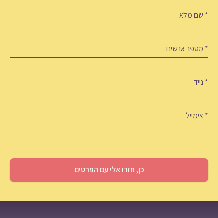
ם
לא
(חובה)
ספר
נשים
(חובה)
ייד
ימייל
(חובה)