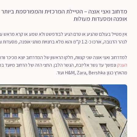
מדחוב ואצי אוצה – הטיילת המרכזית והמפורסמת ביותר 
אופנה ומסעדות מעולות
אין מטייל בעולם שהגיע או טרם הגיע לבודפשט ולא שמע או קרא מראש ע
לנהר הדנובה, אורכו כ-1.2 ק”מ והוא מלא בחנויות מותגי אופנה, מסעדות ובתי קפה מצוינים.
למדרחוב ואצי אוצה שני קצוות, חלקו הראשון של המדרחוב יוצא מכיכר וורושמרטי (Vörösmarty tér) שהינו כיכר מרכזי
הענק
ונמשך עד גשר אליזבת, הגשר הלבן. החצי הזה של הרחוב מיועד במיו
מהארץ כגון: H&M, Zara, Bershka ועוד.