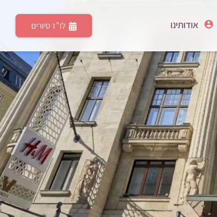
אודותינו
לו"ז סיורים