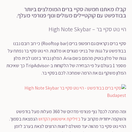
קבלו מאתנו חמשה סקיי ברים המומלצים ביותר
בבודפשט עם קוקטיילים מעולים ונוף פנורמי מעלף.
היי נוט סקיי בר – High Note Skybar
סקיי ברים נקראים גם רופטופ ברים (Rooftop bar) כי רוב רובם נבנו
בבודפשט על גגות של בנייני מגורים או מלונות. היי נוט סקיי בר נפתח על
גגות של מלון בוטיק מהמם בשם Aria. המלון נבחר בזמנו לבית מלון
מספר 1 בעולם על פי הבחירה של הלקוחות ב-TripAdvisor כך שאיכות
המלון משקף גם את הרמה שמחכה לכם בסקיי בר.
ומה מחכה לכם? נוף פנורמי מדהים של 360 מעלות מעל בודפשט
והשקפה ייחודית מקרוב על
בזיליקת אישטוואן הקדוש
הנמצאת בסמוך.
ההיי נוט סקיי בר מהווה יעד מושלם לזוגות הרוצים לצאת בערב לזמן