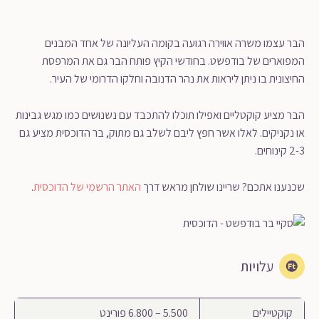
הבר עצמו משרה אווירה רגועה בקומה העליונה של אחד המבנים
המפוארים של בודפשט. בחודשי הקיץ פותח הבר גם את המרפסת
החיצונית בו ניתן ליראות את נהר הדנובה וחלקו הדרומי של העיר.
הבר מציע קוקטליים ואפילו תוכלו להתכבד עם נשנושים כמו מגש גבינות
או נקניקים. לאלו אשר חפץ ליבם לשלב גם מתוק, בר הדוכסית מציע גם
2-3 קינוחים.
שכנענו אתכם? שריינו שולחן מראש דרך
האתר הרשמי של הדוכסית
.
עלויות
קוקטיילים
5.500 – 6.800 פורינט