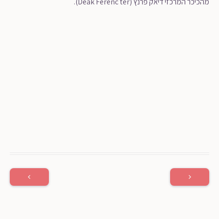
מהכיכר המרכזי דיאק פרנץ (Deák Ferenc tér).