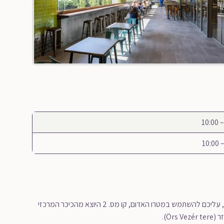
קניון ארקד ממוקם בבודפשט אבל מרוחק ממרכז העיר. בתחבורה ציבורית, עליכם להשתמש במטרו האדום, קו מס. 2 היוצא מהכיכר המרכזי