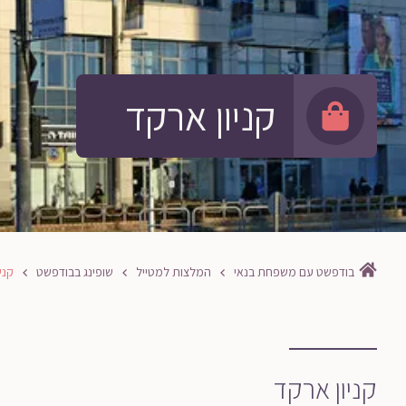
קניון ארקד
בודפשט עם משפחת בנאי
המלצות למטייל
שופינג בבודפשט
קני
קניון ארקד