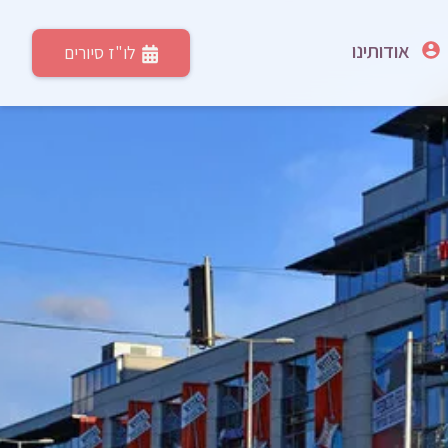
אודותינו
לו"ז סיורים