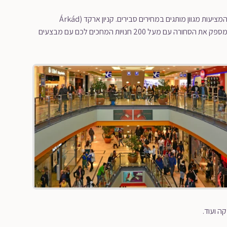
דמיינו לעצמכם מתחם עצום הכולל 3 קומות על 68.000 מ”ר ומאות חנויות המציעות מגוון מותגים במחירים סבירים. קניון ארקד (Árkád
– בהחלט מספק את הסחורה עם מעל 200 חנויות המחכים לכם עם מבצעים