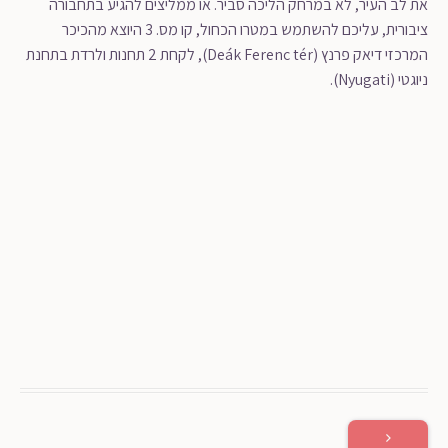
את לב העיר, לא במרחק הליכה סביר. או ממליצים להגיע בתחבורה
ציבורית, עליכם להשתמש במטרו הכחול, קו מס. 3 היוצא מהכיכר
המרכזי דיאק פרנץ (Deák Ferenc tér), לקחת 2 תחנות ולרדת בתחנת
ניוגטי (Nyugati).