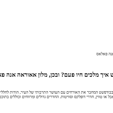
נה פאלאס
ש איך מלכים חיו פעם? ובכן, מלון אאוראה אנה 
 אנה פאלאס (Aurea Ana Palace Hotel) הוא מלון 5 כוכבים בבודפשט המחבר את האורחים עם העושר התר