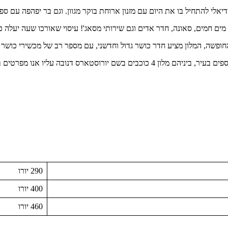
י להתחיל בו את היום עם מזנון ארוחת בוקר מגוון. וגם בר יפהפה עם ספו
חמים, סאונה, חדר אדים וגם שירותי מסאג'! עיסוי שאורכו שעה יעלה כ-63 יורו
ה, המלון מציע חדר כושר גדול וחדשני, עם מספר רב של מכשירי כושר ברמה ג
נו מפרטים במאמר נוסף שהעלנו פה באתר בשם
290 יורו
400 יורו
460 יורו