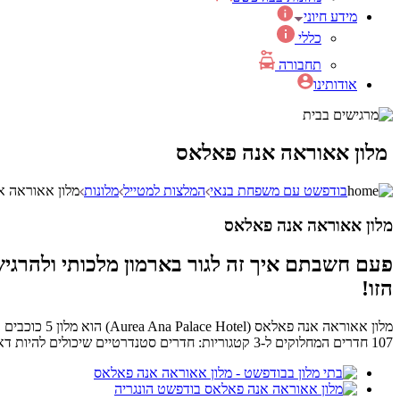
מידע חיוני
כללי
תחבורה
אודותינו
מלון אאוראה אנה פאלאס
בודפשט עם משפחת בנאי
המלצות למטייל
מלונות
מלון אאוראה א
מלון אאוראה אנה פאלאס
פעם חשבתם איך זה לגור בארמון מלכותי ולהרגי
הזו!
מלון אאוראה
107 חדרים המחלוקים ל-3 קטגוריות: חדרים סטנדרטיים שיכולים להיות דאבל או טווין, חדרי דופלקס וסוויטות. החדרים גדולים ומרווחים וכוללים בתוכם כספת, מזגן, מייבש שיער, טלוויזית LCD חכמה ועוד!