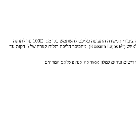
. בתחבורה ציבורית משדה התעופה עליכם להשתמש בקו מס. 100E עד לתחנה
האחרונה שהיא הכיכר המרכזי דיאק פרנץ (Deák Ferenc tér). משם להחליף למטרו תת-קרקעי קו מס. 2 ולרדת לאחר תחנה אחת בלבד בכיכר קושוט לאיוש (Kossuth Lajos tér). מהכיכר הליכה רגלית קצרה של 5 דקות עד
 חדישים ונוחים למלון אאוראה אנה פאלאס המדהים.